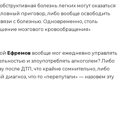
бструктивная болезнь легких могут оказаться
словный приговор, либо вообще освободить
связи с болезнью. Одновременно, столь
арушение мозгового кровообращения»
.
мой
Ефремов
вообще мог ежедневно управлять
ельностью и злоупотреблять алкоголем? Либо
зу после ДТП, что крайне сомнительно, либо
й диагноз, что-то «перепутали» — назовем эту
…