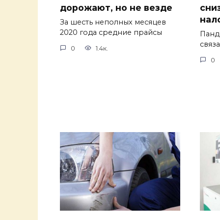
дорожают, но не везде
сни
нал
За шесть неполных месяцев
2020 года средние прайсы
Панд
связ
0
1.4к.
0