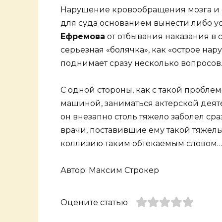
Нарушение кровообращения мозга и о
для суда основанием вынести либо у
Ефремова
от отбывания наказания в 
серьезная «болячка», как «острое н
поднимает сразу несколько вопросов
С одной стороны, как с такой пробле
машиной, заниматься актерской деят
он внезапно столь тяжело заболел сра
врачи, поставившие ему такой тяжелы
коллизию таким обтекаемым словом
Автор: Максим Строкер
Оцените статью