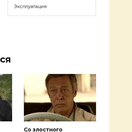
Эксплуатация
ся
Со злостного