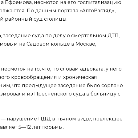
а Ефремова, несмотря на его госпитализацию
должаются. По данным портала «АвтоВзгляд»,
й районный суд столицы.
а, заседание суда по делу о смертельном ДТП,
мовым на Садовом кольце в Москве,
смотря на то, что, по словам адвоката, у него
вого кровообращения и хроническая
мним, что предыдущее заседание было сорвано
лизировали из Пресненского суда в больницу с
РФ — нарушение ПДД в пьяном виде, повлекшее
авляет 5—12 лет тюрьмы.