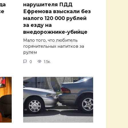
да
нарушителя ПДД
се
Ефремова взыскали без
малого 120 000 рублей
за езду на
внедорожнике-убийце
Мало того, что любитель
горячительных напитков за
рулем
0
1.5к.