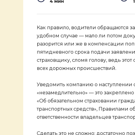
4 мин
1
Как правило, водители обращаются 
удобном случае — мало ли потом док
разорится или же в компенсации попр
пятидневного срока подачи заявления
страховщику, сломя голову, ведь это
всех дорожных происшествий.
Уведомить компанию о наступлении с
«незамедлительно» — это закреплено
«Об обязательном страховании гражд
транспортных средств», Правилами о
ответственности владельцев транспорт
Сделать это не сложно: достаточно по