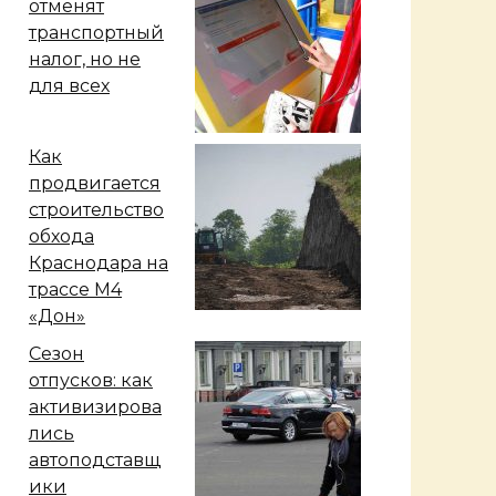
отменят
транспортный
налог, но не
для всех
Как
продвигается
строительство
обхода
Краснодара на
трассе М4
«Дон»
Сезон
отпусков: как
активизирова
лись
автоподставщ
ики