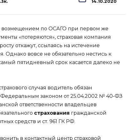
.3к.
14.10.2020
за возмещением по ОСАГО при первом же
ументы «потеряются», страховая компания
осту откажут, ссылаясь на истечение
. Однако вовсе не обязательно нестись к
т самый пятидневный срок касается далеко не
трахового случая водитель обязан
 Федеральным законом от 25.04.2002 № 40-ФЗ
анской ответственности владельцев
бязательного
страхования
гражданской
ных средств и ст. 961 ГК РФ.
звонить в контактный центр страховой