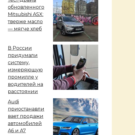
обновленного
Mitsubishi ASX:
тверже масло
— мягче хлеб
В России
придумали
систему,
измеряющую
промилле у
водителей на
расстоянии
Audi
приостанавли
вает продажи
автомобилей
A6 и A7