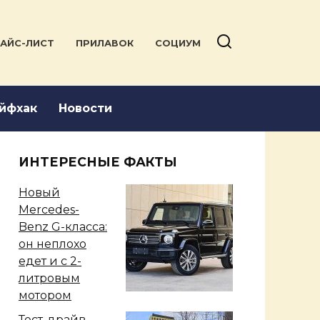
АЙС-ЛИСТ
ПРИЛАВОК
СОЦИУМ
йфхак
Новости
ИНТЕРЕСНЫЕ ФАКТЫ
Новый
Mercedes-
Benz G-класса:
он неплохо
едет и с 2-
литровым
мотором
Тест-драйв