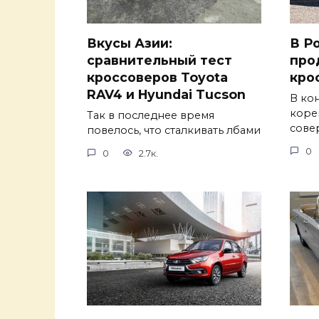
Вкусы Азии:
В Р
сравнительный тест
про
кроссоверов Toyota
кро
RAV4 и Hyundai Tucson
В ко
коре
Так в последнее время
сове
повелось, что сталкивать лбами
0
0
2.7к.