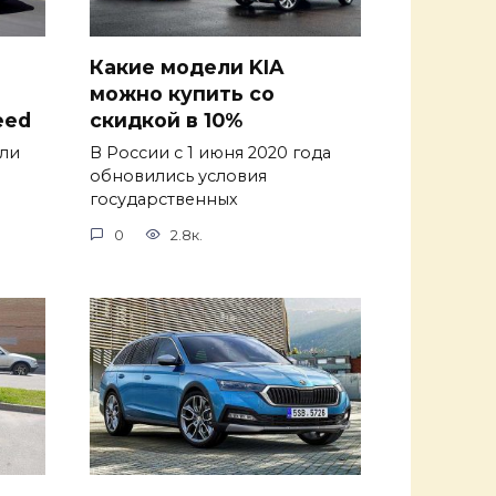
Какие модели KIA
можно купить со
eed
скидкой в 10%
али
В России с 1 июня 2020 года
обновились условия
государственных
0
2.8к.