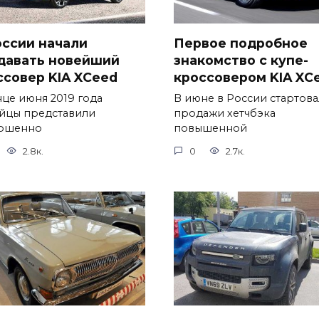
оссии начали
Первое подробное
давать новейший
знакомство с купе-
ссовер KIA XCeed
кроссовером KIA XC
нце июня 2019 года
В июне в России стартов
йцы представили
продажи хетчбэка
ршенно
повышенной
2.8к.
0
2.7к.