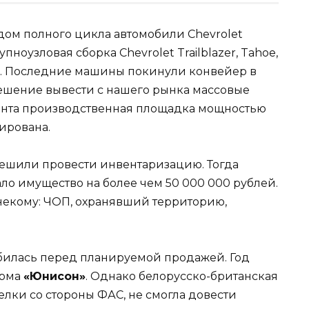
ом полного цикла автомобили Chevrolet
упноузловая сборка Chevrolet Trailblazer, Tahoe,
ac. Последние машины покинули конвейер в
решение вывести с нашего рынка массовые
омента производственная площадка мощностью
ирована.
ешили провести инвентаризацию. Тогда
ло имущество на более чем 50 000 000 рублей.
некому: ЧОП, охранявший территорию,
билась перед планируемой продажей. Год
ирма
«Юнисон»
. Однако белорусско-британская
лки со стороны ФАС, не смогла довести